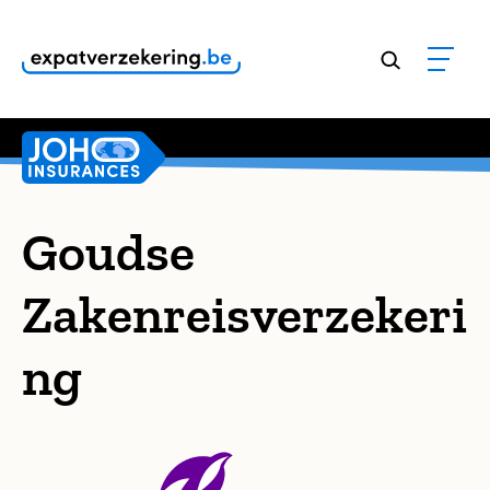
Klanten geven onze dienstverlening een
9,8
Goudse
Zakenreisverzekeri
ng