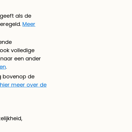
 geeft als de
geregeld.
Meer
pende
ook volledige
n naar een ander
gen
.
ng bovenop de
 hier meer over de
lijkheid,