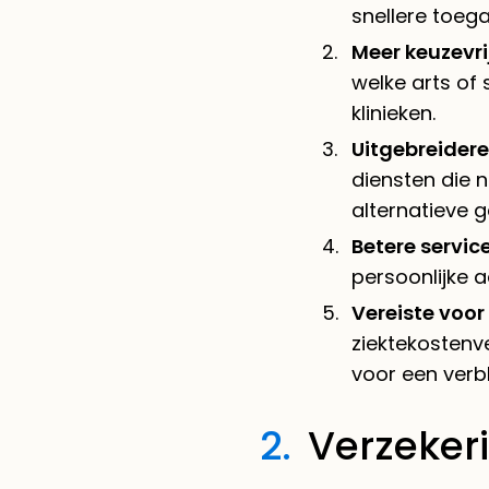
snellere toega
Meer keuzevri
welke arts of 
klinieken.
Uitgebreidere
diensten die n
alternatieve 
Betere servic
persoonlijke 
Vereiste voor
ziektekostenv
voor een verbl
2.
Verzeker