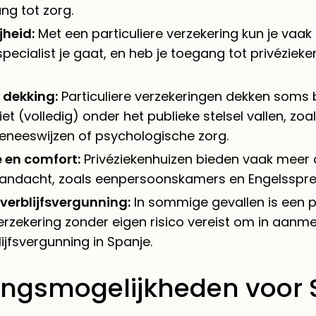
ng tot zorg.
jheid:
Met een particuliere verzekering kun je vaak 
specialist je gaat, en heb je toegang tot privéziek
 dekking:
Particuliere verzekeringen dekken soms
iet (volledig) onder het publieke stelsel vallen, zo
geneeswijzen of psychologische zorg.
e en comfort:
Privéziekenhuizen bieden vaak meer
aandacht, zoals eenpersoonskamers en Engelsspre
 verblijfsvergunning:
In sommige gevallen is een pa
erzekering zonder eigen risico vereist om in aanm
ijfsvergunning in Spanje.
ingsmogelijkheden voor 