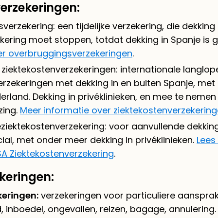
erzekeringen:
erzekering: een tijdelijke verzekering, die dekking
kering moet stoppen, totdat dekking in Spanje is 
er overbruggingsverzekeringen
.
e ziektekostenverzekeringen: internationale langlo
erzekeringen met dekking in en buiten Spanje, met 
derland. Dekking in privéklinieken, en mee te neme
zing.
Meer informatie over ziektekostenverzekerin
ziektekostenverzekering: voor aanvullende dekki
al, met onder meer dekking in privéklinieken.
Lees
A Ziektekostenverzekering
.
keringen:
eringen:
verzekeringen voor particuliere aansprake
, inboedel, ongevallen, reizen, bagage, annulering.