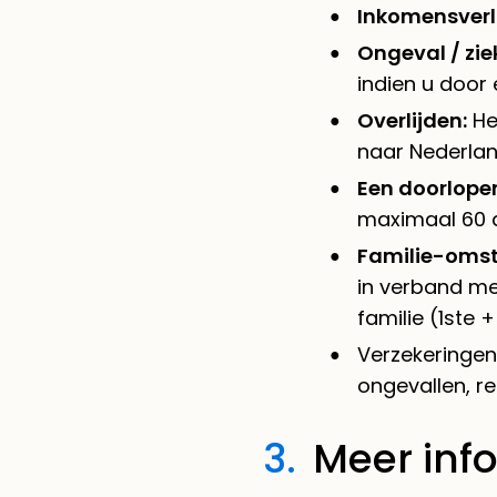
Inkomensverli
Ongeval / zie
indien u door 
Overlijden:
He
naar Nederlan
Een doorlopen
maximaal 60 
Familie-omst
in verband met
familie (1ste 
Verzekeringen 
ongevallen, re
3.
Meer inf