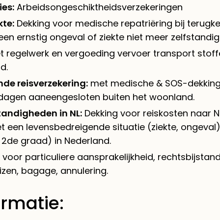
es:
Arbeidsongeschiktheidsverzekeringen
kte:
Dekking voor medische repatriëring bij terugk
een ernstig ongeval of ziekte niet meer zelfstandig 
t regelwerk en vergoeding vervoer transport stoffe
d.
de reisverzekering:
met medische & SOS-dekking 
dagen aaneengesloten buiten het woonland.
andigheden in NL:
Dekking voor reiskosten naar 
 een levensbedreigende situatie (ziekte, ongeval)
+ 2de graad) in Nederland.
voor particuliere aansprakelijkheid, rechtsbijstand
izen, bagage, annulering.
ormatie: