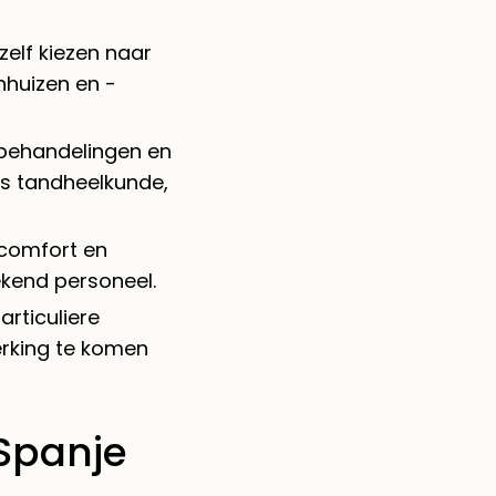
zelf kiezen naar
enhuizen en -
 behandelingen en
als tandheelkunde,
 comfort en
kend personeel.
rticuliere
erking te komen
Spanje