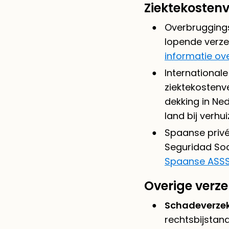
Ziektekostenv
Overbruggingsv
lopende verze
informatie ov
International
ziektekostenv
dekking in Ne
land bij verhui
Spaanse privé
Seguridad Soci
Spaanse ASSS
Overige verze
Schadeverzek
rechtsbijstand