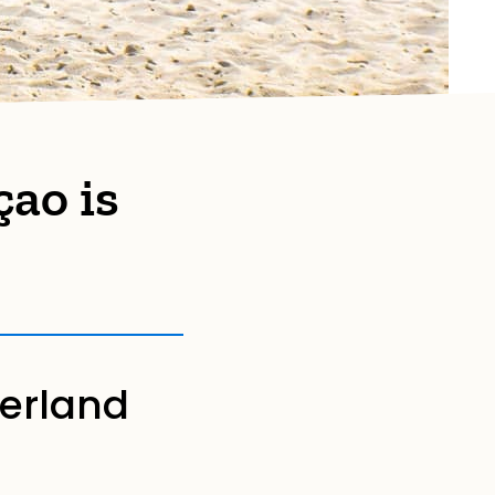
çao is
derland