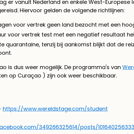
 mag er vanuit Nederland en enkele West-Europese
eisd. Hiervoor gelden de volgende richtlijnen:
agen voor vertrek geen land bezocht met een hoog 
ur voor vertrek test met een negatief resultaat 
e quarantaine, tenzij bij aankomst blijkt dat de r
oont.
ao is dus weer mogelijk. De programma's van
Wer
ken op Curaçao ) zijn ook weer beschikbaar.
-
https://www.wereldstage.com/student
facebook.com/349266325614/posts/10164025633