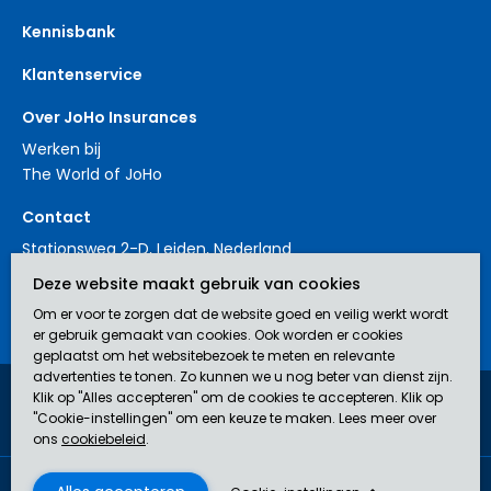
Kennisbank
Klantenservice
Over JoHo Insurances
Werken bij
The World of JoHo
Contact
Stationsweg 2-D, Leiden, Nederland
+31 88 3214561
Deze website maakt gebruik van cookies
contact@johoinsurances.org
Om er voor te zorgen dat de website goed en veilig werkt wordt
er gebruik gemaakt van cookies. Ook worden er cookies
geplaatst om het websitebezoek te meten en relevante
advertenties te tonen. Zo kunnen we u nog beter van dienst zijn.
Klik op "Alles accepteren" om de cookies te accepteren. Klik op
JoHo Insurances is een door de AFM erkend bemiddelaar (nr.
"Cookie-instellingen" om een keuze te maken. Lees meer over
12043929) in verzekeringen.
ons
cookiebeleid
.
Disclaimer
Privacyverklaring
Algemene Voorwaarden
Cookie beleid