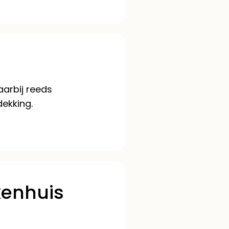
arbij reeds
dekking.
kenhuis