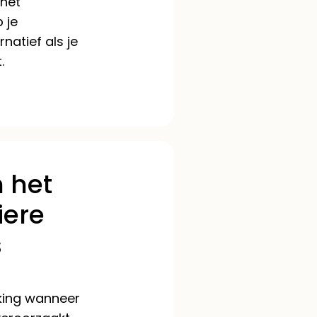
 het
 je
natief als je
.
n het
iere
s
kking wanneer