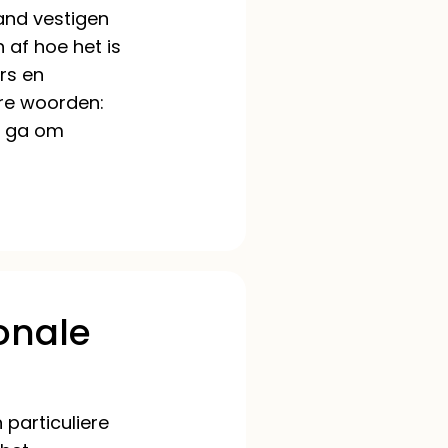
land vestigen
 af hoe het is
rs en
ere woorden:
ik ga om
ionale
 particuliere