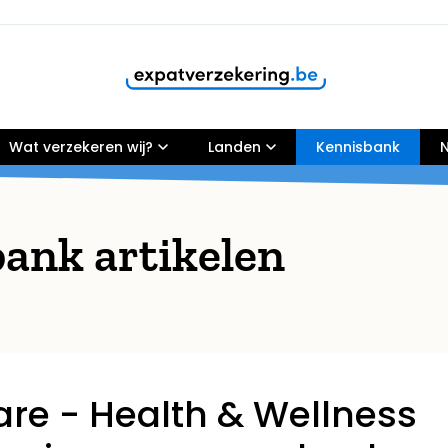
Wat verzekeren wij?
Klanten geven onze dienstverlening een
Landen
9,8
Kennisbank
N
ank artikelen
are - Health & Wellness