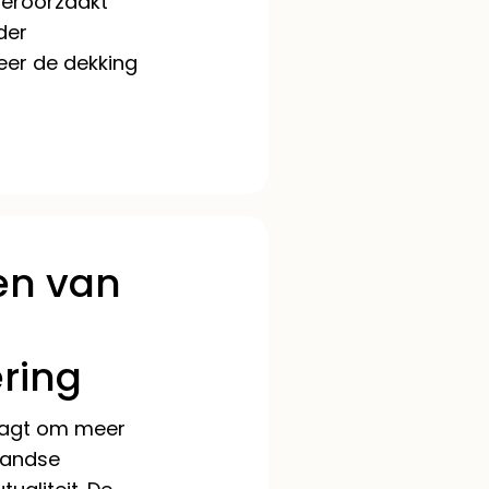
veroorzaakt
der
neer de dekking
zen van
ring
raagt om meer
landse