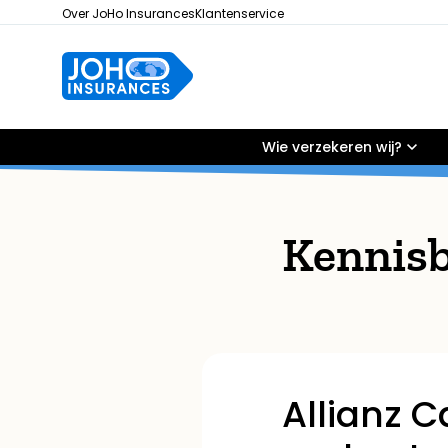
Over JoHo Insurances
Klantenservice
Wie verzekeren wij?
Kennisb
Allianz C