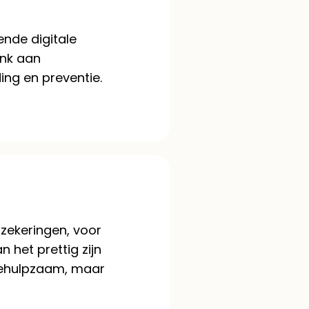
ende digitale
enk aan
ing en preventie.
rzekeringen, voor
 het prettig zijn
 behulpzaam, maar