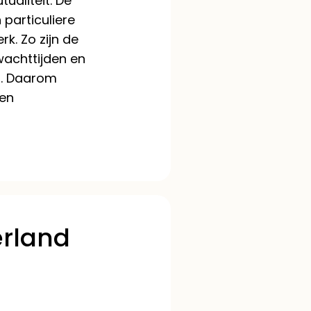
ualiteit. De
particuliere
rk. Zo zijn de
achttijden en
t. Daarom
een
erland