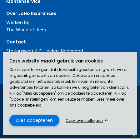
Klantenservice
Over JoHo Insurances
Werken bij
The World of JoHo
Contact
Stationsweg 2-D, Leiden, Nederland
+31 88 3214561
Deze website maakt gebruik van cookies
contact@johoinsurances.org
Om er voor te zorgen dat de website goed en veilig werkt wordt
er gebruik gemaakt van cookies. Ook worden er cookies
geplaatst om het websitebezoek te meten en relevante
advertenties te tonen. Zo kunnen we u nog beter van dienst zijn.
Klik op "Alles accepteren" om de cookies te accepteren. Klik op
JoHo Insurances is een door de AFM erkend bemiddelaar (nr.
"Cookie-instellingen" om een keuze te maken. Lees meer over
12043929) in verzekeringen.
ons
cookiebeleid
.
Disclaimer
Privacyverklaring
Algemene Voorwaarden
Cookie beleid
Cookie-instellingen
© 2026 JoHo Insurances
U kunt hier uw vragen stellen. U kunt onderin dit